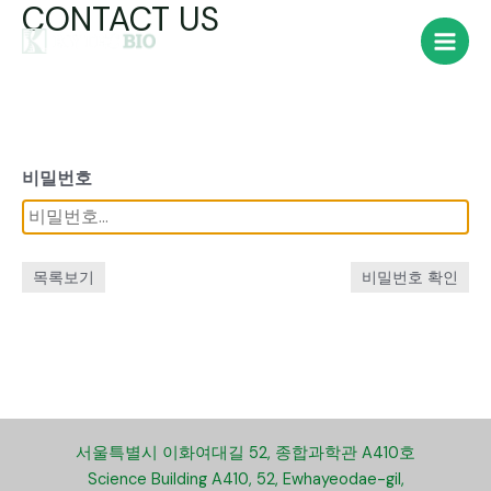
CONTACT US
콘
텐
Main
츠
로
Men
건
너
뛰
비밀번호
기
목록보기
비밀번호 확인
서울특별시 이화여대길 52, 종합과학관 A410호
Science Building A410, 52, Ewhayeodae-gil,