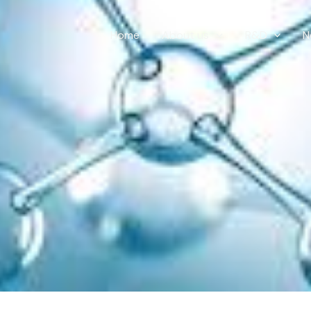
Home
About us
R&D
N