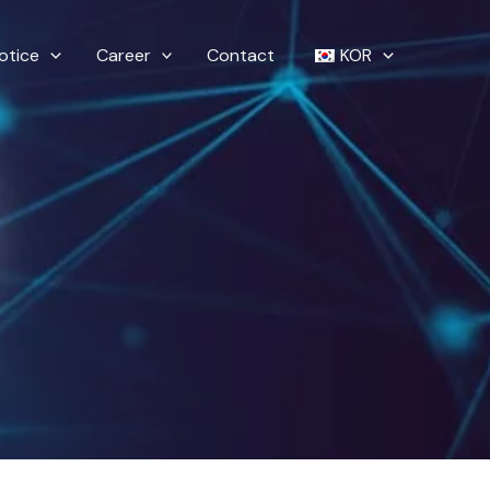
otice
Career
Contact
KOR