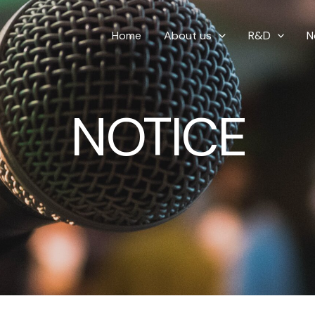
Home
About us
R&D
N
NOTICE