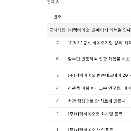
전체 8
번호
공지사항
[키텍바이오] 홈페이지 리뉴얼 안내
7
'초격차' 중소 바이오기업 성과 '착착
6
알부민 반응하여 형광 화합물 제조
5
(주)키텍바이오 최종데모데이 2위 
4
김관묵 이화여대 교수 연구팀, '아
3
형광 탐침으로 암 치료제 만든다
2
(주)키텍바이오로 회사명 등록
1
(주)키텍바이오 법인등록